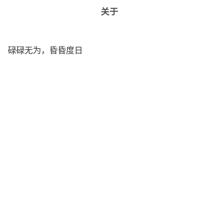
关于
碌碌无为，昏昏度日