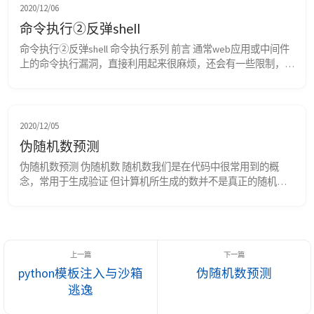
加一张新页面时，仅仅需要修改一下菜单文件 PHP中常用的文件
2020/12/06
包含实现函数...
命令执行②反弹shell
命令执行②反弹shell 命令执行系列 前言 通常web应用或中间件
上的命令执行漏洞，直接利用起来很麻烦，还会有一些限制，或
者完全没有回显，那我们就可以先反弹一个shell到我们的主机
上，这样利用起来方便，也有利于后续攻击。 原理 reverse 
shell，就是控制端监听在某TCP/UDP端口，被控端发起请求到该
端口，并将其命令行的输入输出转到控制端。revers...
2020/12/05
伪随机数预测
伪随机数预测 伪随机数 随机数我们是在代码中很常用到的概
念，常用于生成验证 但计算机所生成的数并不是真正的随机
数，是经由算法而得到的数字，也就是说如果我们知道算法的规
模，是可以对随机数经行逆推或者预测。 rand和srand 一、rand
函数调用 rand()每次调用都要先查询srand(seed)，是否给seed
设定了一个值，如果设定了数值，它会自动调用seed来生成随
机数...
python模板注入与沙箱
伪随机数预测
逃逸