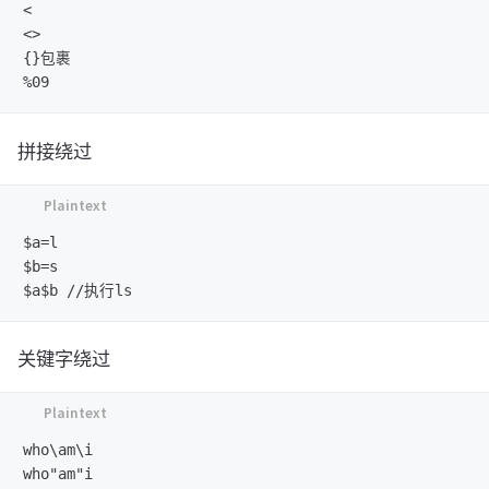
<

<>

{}包裹

拼接绕过
$a=l

$b=s

关键字绕过
who\am\i

who"am"i
