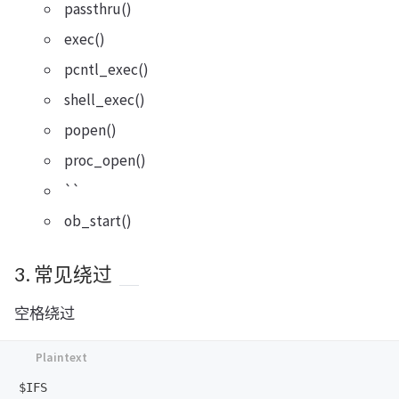
passthru()
exec()
pcntl_exec()
shell_exec()
popen()
proc_open()
``
ob_start()
3. 常见绕过
空格绕过
$IFS
