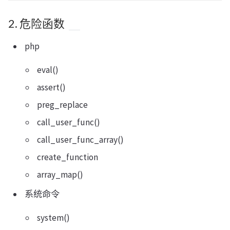
2. 危险函数
php
eval()
assert()
preg_replace
call_user_func()
call_user_func_array()
create_function
array_map()
系统命令
system()