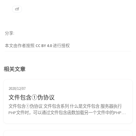
ctf
分享
本文由作者按照
CC BY 4.0
进行授权
相关文章
2020/12/07
文件包含①伪协议
文件包含①伪协议 文件包含系列 什么是文件包含 服务器执行
PHP文件时，可以通过文件包含函数加载另一个文件中的PHP代
码，并且当PHP来执行，这会为开发者节省大量的时间。这意味
着您可以创建供所有网页引用的标准页眉或菜单文件。当页眉需
要更新时，您只更新一个包含文件就可以了，或者当您向网站添