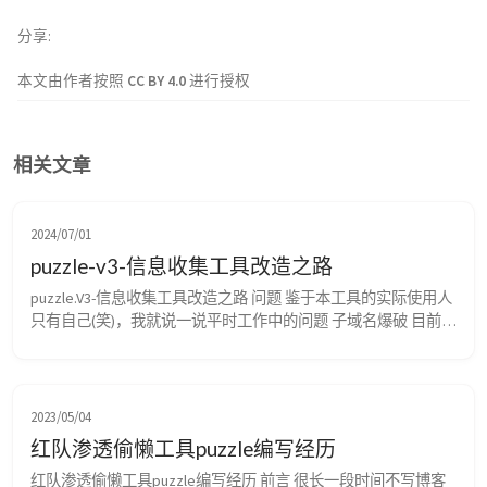
分享
本文由作者按照
CC BY 4.0
进行授权
相关文章
2024/07/01
puzzle-v3-信息收集工具改造之路
puzzle.V3-信息收集工具改造之路 问题 鉴于本工具的实际使用人
只有自己(笑)，我就说一说平时工作中的问题 子域名爆破 目前使
用的是ksubdomain的无状态爆破方案，但长久只用下来发现该
方案的稳定性实在是太差了，只能在一个极稳定的网络条件下使
用，而且ksubdomain的重发机制不受goroutine管理，在线程中
会出现线程结束但重发通道依旧占用，也就是说要调用它的话
2023/05/04
最...
红队渗透偷懒工具puzzle编写经历
红队渗透偷懒工具puzzle编写经历 前言 很长一段时间不写博客