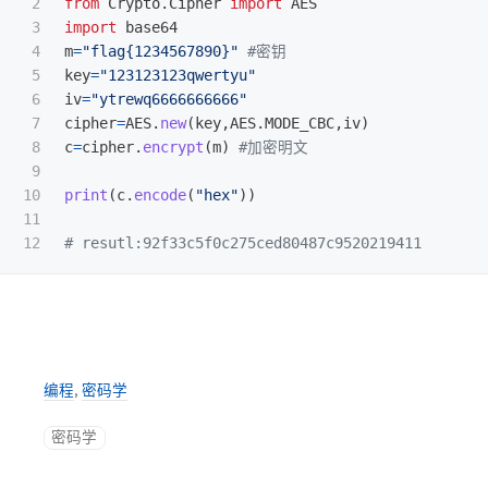
2

from
Crypto.Cipher
import
AES
3

import
base64
4

m
=
"
flag{1234567890}
"
5

key
=
"
123123123qwertyu
"
6

iv
=
"
ytrewq6666666666
"
7

cipher
=
AES
.
new
(
key
,
AES
.
MODE_CBC
,
iv
)
8

c
=
cipher
.
encrypt
(
m
)
9

10

print
(
c
.
encode
(
"
hex
"
))
11

编程
,
密码学
密码学