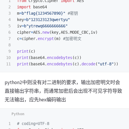
1

from
Crypto.Cipher
import
AES
2

import
base64
3

m
=
b
"
flag{1234567890}
"
4

key
=
b
"
123123123qwertyu
"
5

iv
=
b
"
ytrewq6666666666
"
6

cipher
=
AES
.
new
(
key
,
AES
.
MODE_CBC
,
iv
)
7

c
=
cipher
.
encrypt
(
m
)
8

9

print
(
c
)
10

print
(
base64
.
encodebytes
(
c
))
print
(
base64
.
encodebytes
(
c
).
decode
(
"
utf-8
"
))
python2中则没有对二进制的要求，输出加密明文时会
直接输出字符串，而通常加密后会出现不可见字符导致
无法输出，应先hex编码输出
1
