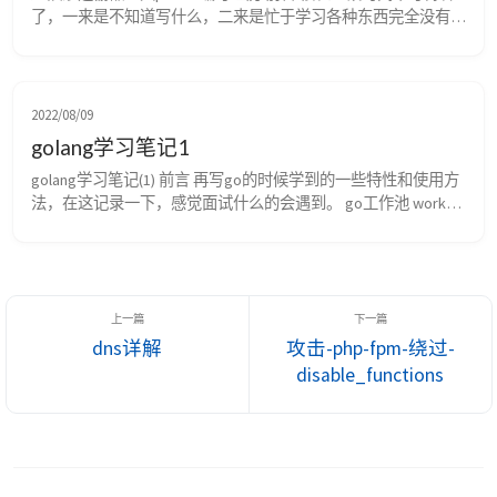
了，一来是不知道写什么，二来是忙于学习各种东西完全没有自
己的思考。因为入行时间短且人笨不努力，想了想还是努力一下
看能不能学习一下安全工具的编写。于是就有了这个工具。 为
什么使用go写呢？一是java学傻了，一时半会儿不想看它了；二
是go作为一个原生语言，快是它的特点；三是发现go有很多现
2022/08/09
成的安全项目可以白嫖。 所以我并不标榜...
golang学习笔记1
golang学习笔记(1) 前言 再写go的时候学到的一些特性和使用方
法，在这记录一下，感觉面试什么的会遇到。 go工作池 worker 
pool，也就是线程池thread pool，不过在go里使用的goroutine
而非线程。 goroutine 先理解一下goroutine，我个人并没有仔细
研究过go的原理，之前一直写java和python，所以goroutine对
我来说是...
dns详解
攻击-php-fpm-绕过-
disable_functions