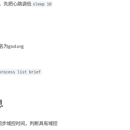
，先把心跳调低
sleep 10
god.org
process list brief
息
同步域控时间，判断具有域控