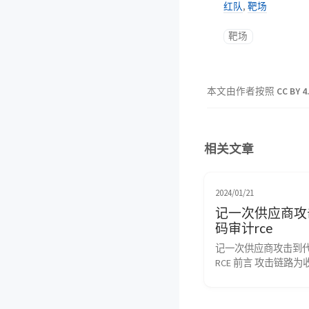
红队
,
靶场
靶场
本文由作者按照
CC BY 4
相关文章
2024/01/21
记一次供应商攻
码审计rce
记一次供应商攻击到
RCE 前言 攻击链路
找到系统的提供方并
产中发现相同测试站
在gogs作为git服务。 