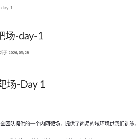
day-1
k靶场-day-1
新于
2026/05/29
k靶场-Day 1
由红日安全团队提供的一个内网靶场，提供了简易的域环境供我们训练