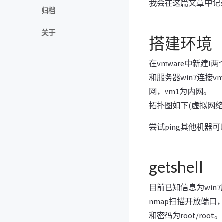
我会在这篇文章中记
归档
关于
搭建环境
在vmware中新建l两
和服务器win7连接vm2,网
网，vm1为内网。
拓扑图如下(虚拟网
尝试ping其他机器
getshell
目前已知信息为win7服务
nmap扫描开放端口
和密码为root/root。