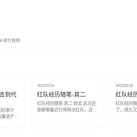
.0
进行授权
2022/07/16
2022/05/20
击到代
红队经历随笔-其二
红队经
红队经历随笔-其二 前言 这次还
红队经历随
是聊聊最近打得两次红队，还是
了，很久又
代码审计
蛮有意思的，虽然没有什么技术
都在做些可
为收集资产，
含量，都是些经验之谈。 红队 
几次红队，
在供应商资
开始前我们先聊聊红队，领导说
这里记录一
，供应商存
红队就是缩减后的APT，我深以
也不算空手
gogs攻击 