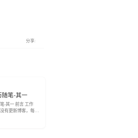
分享
历随笔-其一
笔-其一 前言 工作
没有更新博客，每天
有可无的工作，打了
似有所获却很无趣。
下自己的红队经历，
而归吧。 红队1-某企