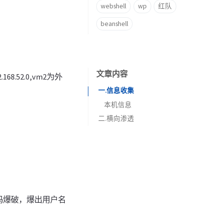
webshell
wp
红队
beanshell
文章内容
168.52.0,vm2为外
一.信息收集
本机信息
二.横向渗透
密码爆破，爆出用户名