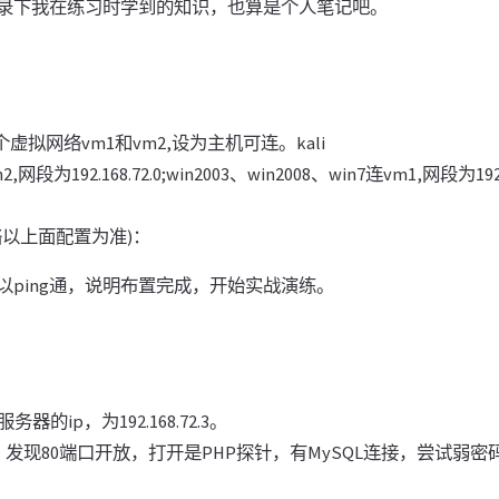
录下我在练习时学到的知识，也算是个人笔记吧。
个虚拟网络vm1和vm2,设为主机可连。kali
段为192.168.72.0;win2003、win2008、win7连vm1,网段为192.
络以上面配置为准)：
可以ping通，说明布置完成，开始实战演练。
器的ip，为192.168.72.3。
，发现80端口开放，打开是PHP探针，有MySQL连接，尝试弱