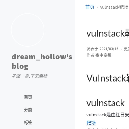
首页
vulnstack靶场-
vulnstac
发表于
2021/03/16
更
dream_hollow's
作者
夜中空想
blog
Vulnstac
孑然一身,了无牵挂
首页
vulnstack
分类
vulnstack是
靶场
标签