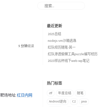
最近更新
2025总结
nodejs-vm沙箱逃逸
5 分钟
阅读
红队经历随笔-其一
红队渗透偷懒工具puzzle编写经历
2023祥云杯线下web-wp笔记
热门标签
ctf
年度总结
随笔
。靶场地址:
红日内网
Android逆向
C2
java